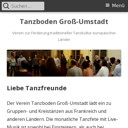
Suche
Primäres
Menü
nach:
Menü
Springe
Tanzboden Groß-Umstadt
zum
Inhalt
Verein zur Förderung traditioneller Tanzkultur europäischer
Länder
Liebe Tanzfreunde
Der Verein Tanzboden Groß-Umstadt lädt ein zu
Gruppen- und Kreistänzen aus Frankreich und
anderen Ländern. Die monatliche Tanzfete mit Live-
Musik ist sowohl bei Einsteigern, als auch bei